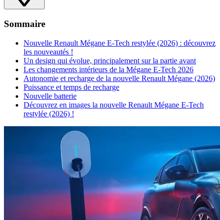
Sommaire
Nouvelle Renault Mégane E-Tech restylée (2026) : découvrez
les nouveautés !
Un design qui évolue, principalement sur la partie avant
Les changements intérieurs de la Mégane E-Tech 2026
Autonomie et recharge de la nouvelle Renault Mégane (2026)
Puissance et temps de recharge
Nouvelle batterie
Découvrez en images la nouvelle Renault Mégane E-Tech
restylée (2026) !