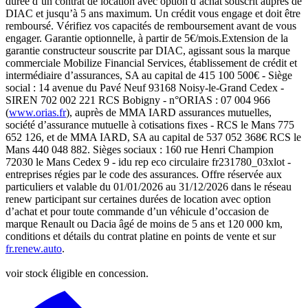
durée d’un contrat de location avec option d’achat souscrit auprès de
DIAC et jusqu’à 5 ans maximum. Un crédit vous engage et doit être
remboursé. Vérifiez vos capacités de remboursement avant de vous
engager. Garantie optionnelle, à partir de 5€/mois.Extension de la
garantie constructeur souscrite par DIAC, agissant sous la marque
commerciale Mobilize Financial Services, établissement de crédit et
intermédiaire d’assurances, SA au capital de 415 100 500€ - Siège
social : 14 avenue du Pavé Neuf 93168 Noisy-le-Grand Cedex -
SIREN 702 002 221 RCS Bobigny - n°ORIAS : 07 004 966
(
www.orias.fr
), auprès de MMA IARD assurances mutuelles,
société d’assurance mutuelle à cotisations fixes - RCS le Mans 775
652 126, et de MMA IARD, SA au capital de 537 052 368€ RCS le
Mans 440 048 882. Sièges sociaux : 160 rue Henri Champion
72030 le Mans Cedex 9 - idu rep eco circulaire fr231780_03xlot -
entreprises régies par le code des assurances. Offre réservée aux
particuliers et valable du 01/01/2026 au 31/12/2026 dans le réseau
renew participant sur certaines durées de location avec option
d’achat et pour toute commande d’un véhicule d’occasion de
marque Renault ou Dacia âgé de moins de 5 ans et 120 000 km,
conditions et détails du contrat platine en points de vente et sur
fr.renew.auto
.
voir stock éligible en concession.